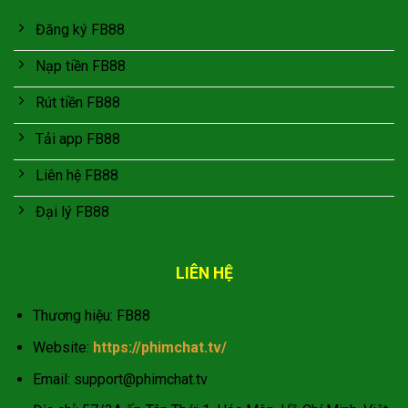
Đăng ký FB88
Nạp tiền FB88
Rút tiền FB88
Tải app FB88
Liên hệ FB88
Đại lý FB88
LIÊN HỆ
Thương hiệu: FB88
Website:
https://phimchat.tv/
Email:
support@phimchat.tv