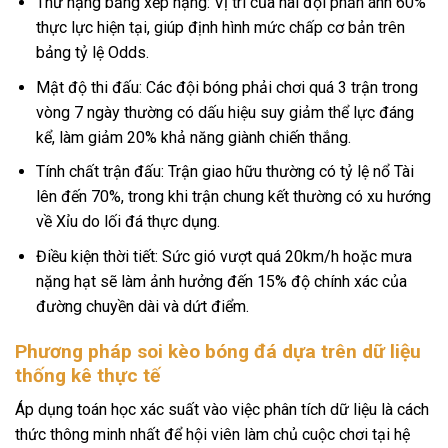
Thứ hạng bảng xếp hạng: Vị trí của hai đội phản ánh 60%
thực lực hiện tại, giúp định hình mức chấp cơ bản trên
bảng tỷ lệ Odds.
Mật độ thi đấu: Các đội bóng phải chơi quá 3 trận trong
vòng 7 ngày thường có dấu hiệu suy giảm thể lực đáng
kể, làm giảm 20% khả năng giành chiến thắng.
Tính chất trận đấu: Trận giao hữu thường có tỷ lệ nổ Tài
lên đến 70%, trong khi trận chung kết thường có xu hướng
về Xỉu do lối đá thực dụng.
Điều kiện thời tiết: Sức gió vượt quá 20km/h hoặc mưa
nặng hạt sẽ làm ảnh hưởng đến 15% độ chính xác của
đường chuyền dài và dứt điểm.
Phương pháp soi kèo bóng đá dựa trên dữ liệu
thống kê thực tế
Áp dụng toán học xác suất vào việc phân tích dữ liệu là cách
thức thông minh nhất để hội viên làm chủ cuộc chơi tại hệ