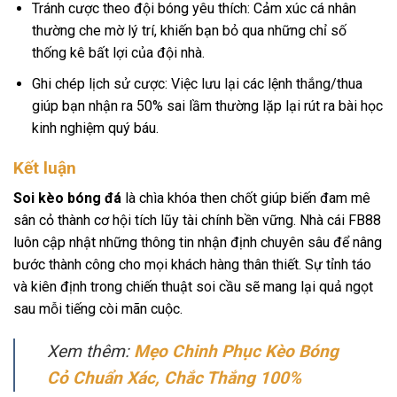
Tránh cược theo đội bóng yêu thích: Cảm xúc cá nhân
thường che mờ lý trí, khiến bạn bỏ qua những chỉ số
thống kê bất lợi của đội nhà.
Ghi chép lịch sử cược: Việc lưu lại các lệnh thắng/thua
giúp bạn nhận ra 50% sai lầm thường lặp lại rút ra bài học
kinh nghiệm quý báu.
Kết luận
Soi kèo bóng đá
là chìa khóa then chốt giúp biến đam mê
sân cỏ thành cơ hội tích lũy tài chính bền vững. Nhà cái FB88
luôn cập nhật những thông tin nhận định chuyên sâu để nâng
bước thành công cho mọi khách hàng thân thiết. Sự tỉnh táo
và kiên định trong chiến thuật soi cầu sẽ mang lại quả ngọt
sau mỗi tiếng còi mãn cuộc.
Xem thêm:
Mẹo Chinh Phục Kèo Bóng
Cỏ Chuẩn Xác, Chắc Thắng 100%