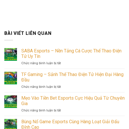
BÀI VIẾT LIÊN QUAN
SABA Esports – Nền Tảng Cá Cược Thể Thao Điện
Tử Uy Tín
ở
Chức năng bình luận bị tắt
SABA
Esports
TF Gaming – Sảnh Thể Thao Điện Tử Hiện Đại Hàng
–
Đầu
Nền
ở
Chức năng bình luận bị tắt
Tảng
TF
Cá
Gaming
Mẹo Vào Tiền Bet Esports Cực Hiệu Quả Từ Chuyên
Cược
–
Thể
Gia
Sảnh
Thao
ở
Chức năng bình luận bị tắt
Thể
Điện
Mẹo
Thao
Tử
Vào
Bùng Nổ Game Esports Cùng Hàng Loạt Giải Đấu
Điện
Uy
Tiền
Tử
Đỉnh Cao
Tín