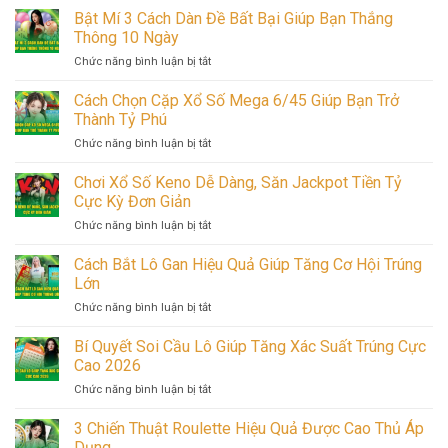
Kỳ
Quyết
Bật Mí 3 Cách Dàn Đề Bất Bại Giúp Bạn Thắng
Đa
Đẹp
Soi
Dạng
Thông 10 Ngày
Kèo
Tỷ
ở
Chức năng bình luận bị tắt
Bóng
Lệ
Bật
Đá
Hoàn
Mí
Cách Chọn Cặp Xổ Số Mega 6/45 Giúp Bạn Trở
Chuẩn
Trả
3
Xác
Thành Tỷ Phú
Cực
Cách
Từ
Cao
ở
Chức năng bình luận bị tắt
Dàn
Chuyên
Cách
Đề
Gia
Chọn
Chơi Xổ Số Keno Dễ Dàng, Săn Jackpot Tiền Tỷ
Bất
Hàng
Cặp
Bại
Cực Kỳ Đơn Giản
Đầu
Xổ
Giúp
ở
Chức năng bình luận bị tắt
Số
Bạn
Chơi
Mega
Thắng
Xổ
Cách Bắt Lô Gan Hiệu Quả Giúp Tăng Cơ Hội Trúng
6/45
Thông
Số
Giúp
Lớn
10
Keno
Bạn
Ngày
ở
Chức năng bình luận bị tắt
Dễ
Trở
Cách
Dàng,
Thành
Bắt
Bí Quyết Soi Cầu Lô Giúp Tăng Xác Suất Trúng Cực
Săn
Tỷ
Lô
Jackpot
Cao 2026
Phú
Gan
Tiền
ở
Chức năng bình luận bị tắt
Hiệu
Tỷ
Bí
Quả
Cực
Quyết
3 Chiến Thuật Roulette Hiệu Quả Được Cao Thủ Áp
Giúp
Kỳ
Soi
Tăng
Dụng
Đơn