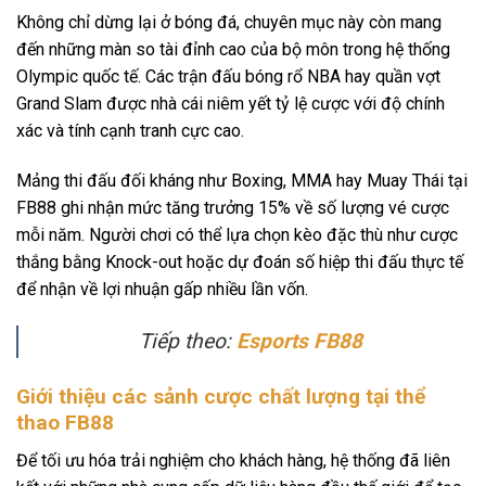
Không chỉ dừng lại ở bóng đá, chuyên mục này còn mang
đến những màn so tài đỉnh cao của bộ môn trong hệ thống
Olympic quốc tế. Các trận đấu bóng rổ NBA hay quần vợt
Grand Slam được nhà cái niêm yết tỷ lệ cược với độ chính
xác và tính cạnh tranh cực cao.
Mảng thi đấu đối kháng như Boxing, MMA hay Muay Thái tại
FB88 ghi nhận mức tăng trưởng 15% về số lượng vé cược
mỗi năm. Người chơi có thể lựa chọn kèo đặc thù như cược
thắng bằng Knock-out hoặc dự đoán số hiệp thi đấu thực tế
để nhận về lợi nhuận gấp nhiều lần vốn.
Tiếp theo:
Esports FB88
Giới thiệu các sảnh cược chất lượng tại thể
thao FB88
Để tối ưu hóa trải nghiệm cho khách hàng, hệ thống đã liên