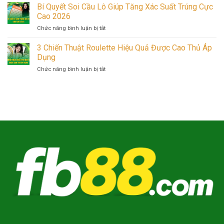
Bắt
Bí Quyết Soi Cầu Lô Giúp Tăng Xác Suất Trúng Cực
Săn
Tỷ
Lô
Jackpot
Cao 2026
Phú
Gan
Tiền
ở
Chức năng bình luận bị tắt
Hiệu
Tỷ
Bí
Quả
Cực
Quyết
3 Chiến Thuật Roulette Hiệu Quả Được Cao Thủ Áp
Giúp
Kỳ
Soi
Tăng
Dụng
Đơn
Cầu
Cơ
Giản
ở
Chức năng bình luận bị tắt
Lô
Hội
3
Giúp
Trúng
Chiến
Tăng
Lớn
Thuật
Xác
Roulette
Suất
Hiệu
Trúng
Quả
Cực
Được
Cao
Cao
2026
Thủ
Áp
Dụng