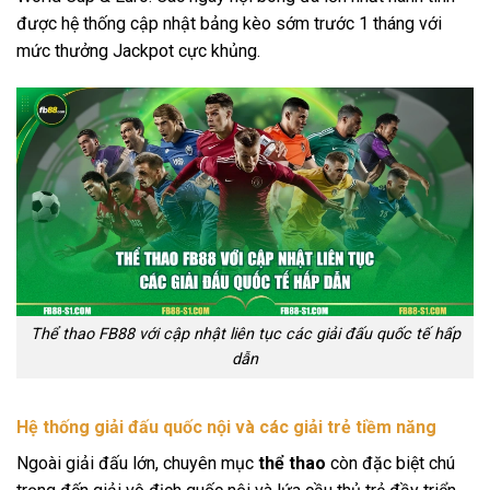
được hệ thống cập nhật bảng kèo sớm trước 1 tháng với
mức thưởng Jackpot cực khủng.
Thể thao FB88 với cập nhật liên tục các giải đấu quốc tế hấp
dẫn
Hệ thống giải đấu quốc nội và các giải trẻ tiềm năng
Ngoài giải đấu lớn, chuyên mục
thể thao
còn đặc biệt chú