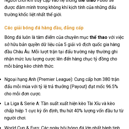
Người chơi khi truy cập vào hệ thống
thể thao
FB88 sẽ
được đắm mình trong không khí kịch tính của những đấu
trường khốc liệt nhất thế giới.
Các giải bóng đá hàng đầu, đẳng cấp
Bóng đá luôn là tâm điểm của chuyên mục
thể thao
với việc
sở hữu bản quyền dữ liệu của 5 giải vô địch quốc gia hàng
đầu Châu Âu. Mỗi lượt trận tại đấu trường này thường ghi
nhận mức lưu lượng cược lên đến hàng chục tỷ đồng cho
mỗi bảng kèo chính thức.
Ngoại hạng Anh (Premier League): Cung cấp hơn 380 trận
đấu mỗi mùa với tỷ lệ trả thưởng (Payout) đạt mốc 96.5%
cho mỗi đơn cược.
La Liga & Serie A: Tần suất xuất hiện kèo Tài Xỉu và kèo
chấp hiệp 1 cực kỳ ổn định, thu hút 40% lượng vốn đầu tư từ
người chơi.
World Cup & Euro: Các ngày hội bóng đá lớn nhất hành tinh