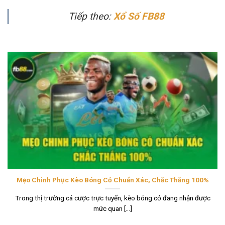
Tiếp theo:
Xổ Số FB88
Mẹo Chinh Phục Kèo Bóng Cỏ Chuẩn Xác, Chắc Thắng 100%
Trong thị trường cá cược trực tuyến, kèo bóng cỏ đang nhận được
mức quan [...]