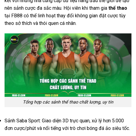
kết với những nhà cung cấp dữ liệu hàng đầu thế giới để tạo
nên sảnh cược đa sắc màu. Hội viên khi tham gia
thể thao
tại FB88 có thể linh hoạt thay đổi không gian đặt cược tùy
theo sở thích và thói quen cá nhân.
Tổng hợp các sảnh thể thao chất lượng, uy tín
Sảnh Saba Sport: Giao diện 3D trực quan, xử lý hơn 5.000
đơn cược/phút và nổi tiếng với trò chơi bóng đá ảo siêu tốc.