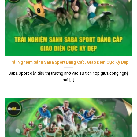
Trải Nghiệm Sảnh Saba Sport Đẳng Cấp, Giao Diện Cực Kỳ Đẹp
Saba Sport dẫn đầu thị trường nhờ vào sự tích hợp giữa công nghệ
mô [...]