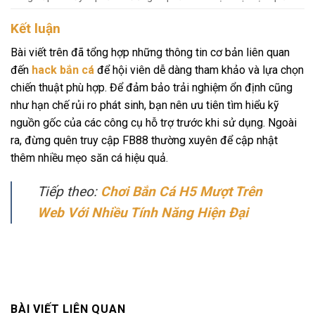
Kết luận
Bài viết trên đã tổng hợp những thông tin cơ bản liên quan
đến
hack bắn cá
để hội viên dễ dàng tham khảo và lựa chọn
chiến thuật phù hợp. Để đảm bảo trải nghiệm ổn định cũng
như hạn chế rủi ro phát sinh, bạn nên ưu tiên tìm hiểu kỹ
nguồn gốc của các công cụ hỗ trợ trước khi sử dụng. Ngoài
ra, đừng quên truy cập FB88 thường xuyên để cập nhật
thêm nhiều mẹo săn cá hiệu quả.
Tiếp theo:
Chơi Bắn Cá H5 Mượt Trên
Web Với Nhiều Tính Năng Hiện Đại
BÀI VIẾT LIÊN QUAN