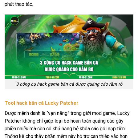
phút thao tác.
3 công cụ hack game bắn cá được quảng cáo rầm rộ
Tool hack bắn cá Lucky Patcher
Được mệnh danh là “vạn năng” trong giới mod game, Lucky
Patcher không chỉ giúp loại bỏ hoàn toàn quảng cáo gây
phiền nhiễu mà còn có khả năng bẻ khóa các gói nạp tiền.
Thống kê cho thấy phần mềm này hỗ trợ can thiệp vào hơn