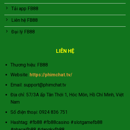
Tải app FB88
Liên hệ FB88
Đại lý FB88
LIÊN HỆ
Thương hiệu: FB88
Website:
https://phimchat.tv/
Email:
support@phimchat.tv
Địa chỉ: 57/3A ấp Tân Thới 1, Hóc Môn, Hồ Chí Minh, Việt
Nam
Số điện thoại: 0924 836 751
Hashtag: #fb88 #fb88casino #slotgamefb88
#nhacaifb88 #dangkyfb88