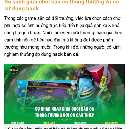
So sánh giữa chơi bắn cá thông thường và có
sử dụng hack
Trong các game săn cá đổi thưởng, việc lựa chọn cách chơi
phù hợp sẽ ảnh hưởng trực tiếp đến hiệu quả săn xu & khả
năng hạ gục boss. Nhiều hội viên mới thường tham gia theo
cảm tính nên dễ tiêu hao đạn mà không đạt được phần
thưởng như mong muốn. Trong khi đó, những người có kinh
nghiệm thường áp dụng
hack bắn cá
.