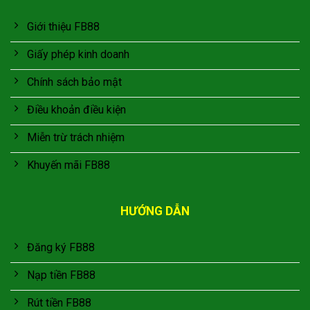
Giới thiệu FB88
Giấy phép kinh doanh
Chính sách bảo mật
Điều khoản điều kiện
Miễn trừ trách nhiệm
Khuyến mãi FB88
HƯỚNG DẪN
Đăng ký FB88
Nạp tiền FB88
Rút tiền FB88